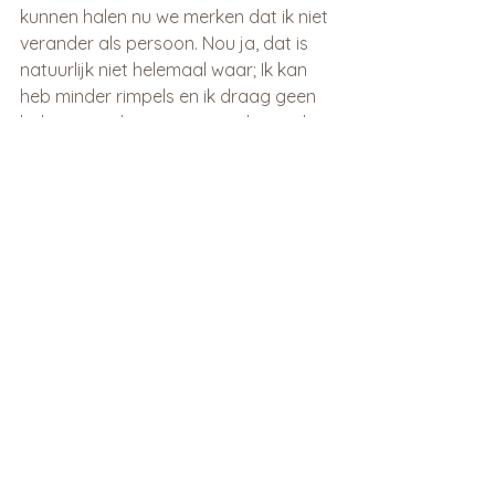
kunnen halen nu we merken dat ik niet 
verander als persoon. Nou ja, dat is 
natuurlijk niet helemaal waar; Ik kan 
heb minder rimpels en ik draag geen 
bril meer in de auto....maar daar valt 
goed mee te leven.
Alles weergeven
Recente blogposts