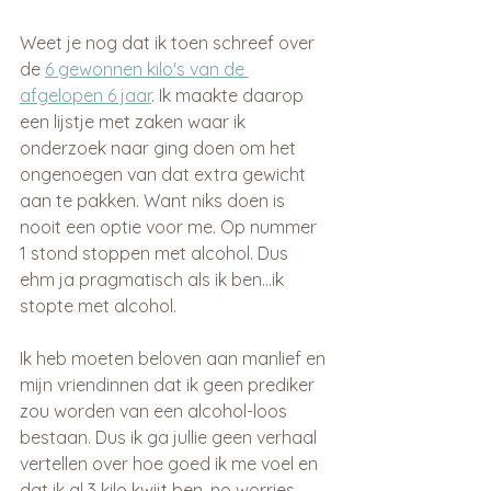
Weet je nog dat ik toen schreef over 
de 
6 gewonnen kilo's van de 
afgelopen 6 jaar
. Ik maakte daarop 
een lijstje met zaken waar ik 
onderzoek naar ging doen om het 
ongenoegen van dat extra gewicht 
aan te pakken. Want niks doen is 
nooit een optie voor me. Op nummer 
1 stond stoppen met alcohol. Dus  
ehm ja pragmatisch als ik ben...ik 
stopte met alcohol. 
Ik heb moeten beloven aan manlief en 
mijn vriendinnen dat ik geen prediker 
zou worden van een alcohol-loos 
bestaan. Dus ik ga jullie geen verhaal 
vertellen over hoe goed ik me voel en 
dat ik al 3 kilo kwijt ben, no worries. 