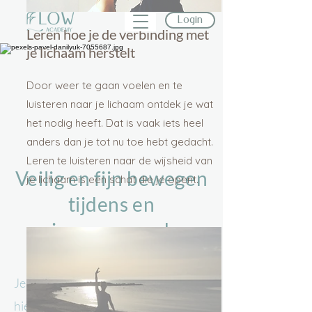
Login
Leren hoe je de verbinding met
je lichaam herstelt
Door weer te gaan voelen en te
luisteren naar je lichaam ontdek je wat
het nodig heeft. Dat is vaak iets heel
anders dan je tot nu toe hebt gedacht.
Leren te luisteren naar de wijsheid van
Veilig en fijn bewegen
je lichaam is een schat die je opent.
tijdens en
na je zwangerschap
Je bent je bewust van je lichaam en
hield van alles waar het toe in staat