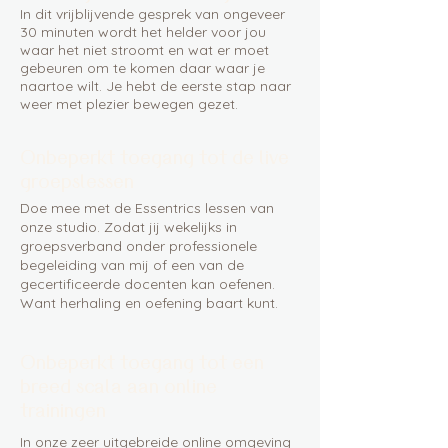
In dit vrijblijvende gesprek van ongeveer
30 minuten wordt het helder voor jou
waar het niet stroomt en wat er moet
gebeuren om te komen daar waar je
naartoe wilt. Je hebt de eerste stap naar
weer met plezier bewegen gezet.
Onbeperkt toegang tot de live
groepslessen
Doe mee met de Essentrics lessen van
onze studio. Zodat jij wekelijks in
groepsverband onder professionele
begeleiding van mij of een van de
gecertificeerde docenten kan oefenen.
Want herhaling en oefening baart kunt.
Onbeperkt toegang tot een
breed scala aan online
trainingen
In onze zeer uitgebreide online omgeving