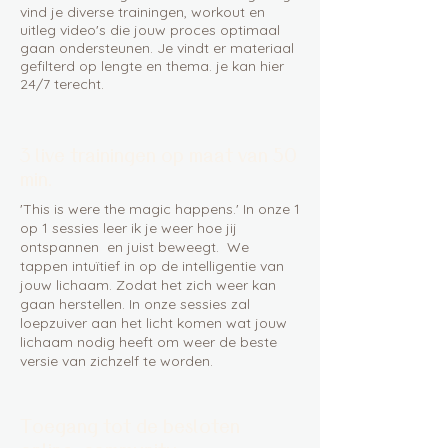
vind je diverse trainingen, workout en
uitleg video's die jouw proces optimaal
gaan ondersteunen. Je vindt er materiaal
gefilterd op lengte en thema. je kan hier
24/7 terecht.
3 live trainingen op maat van 50
min.
'This is were the magic happens.' In onze 1
op 1 sessies leer ik je weer hoe jij
ontspannen en juist beweegt. We
tappen intuïtief in op de intelligentie van
jouw lichaam. Zodat het zich weer kan
gaan herstellen. In onze sessies zal
loepzuiver aan het licht komen wat jouw
lichaam nodig heeft om weer de beste
versie van zichzelf te worden.
Toegang tot de besloten