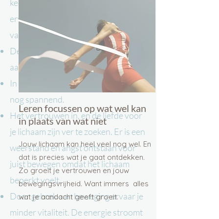
keer dat je iets opstart strandt deze
ervaring weer in de vicieuze cirkel
van teleurstelling.
De sportschool heeft geen
aantrekkingskracht.
In een in een groep bewegen, vind je
nog spannend.
Leren focussen op wat wel kan
Het vertrouwen in, en de liefde voor
in plaats van wat niet
je lichaam zijn ver te zoeken. Er is een
Jouw lichaam kan heel veel nog wel. En
weerstand en angst ontstaan voor
dat is precies wat je gaat ontdekken.
juist bewegen omdat het lichaam
Zo groeit je vertrouwen en jouw
beperkt voelt.
bewegingsvrijheid. Want immers alles
Door gebrek aan beweging ervaar je
wat je aandacht geeft groeit.
minder vitaliteit. De energie stroomt