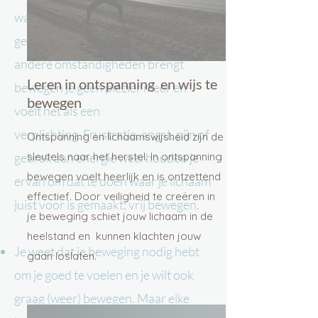
was. Maar nu ben je tot stilstand
gekomen. Door blessure, ziekte of
andere omstandigheden brengt
Leren in ontspanning en wijs te
bewegen je geen plezier meer en
bewegen
voelt het als een
verplichting.
Frustratie, angst, pijn of
Ontspanning en lichaamswijsheid zijn de
gebrek aan energie weerhouden je
sleutels naar het herstel. In ontspanning
bewegen voelt heerlijk en is ontzettend
ervan om dat te doen waar je lichaam
effectief. Door veiligheid te creëren in
juist voor is gemaakt; vrij bewegen.
je beweging schiet jouw lichaam in de
heelstand en kunnen klachten jouw
Je weet dat je beweging nodig hebt
gaan loslaten.
om je goed te voelen en je wilt ook
graag (weer) bewegen. Maar elke